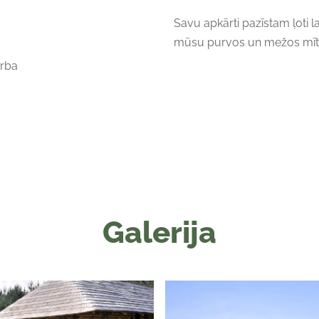
Savu apkārti pazīstam ļoti l
mūsu purvos un mežos mīt
arba
Galerija