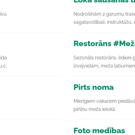
ivu
Nodrošinām 2 garumu trase
sagatavotībai), instruktāžu
Restorāns #Mež
gida
Sezonāls restorāns, ēdieni 
u.c.
izvejvielām, meža labumiem
Pirts noma
Mierīgiem vakariem piedāv
pirtiņu meža ielokā
Foto medības