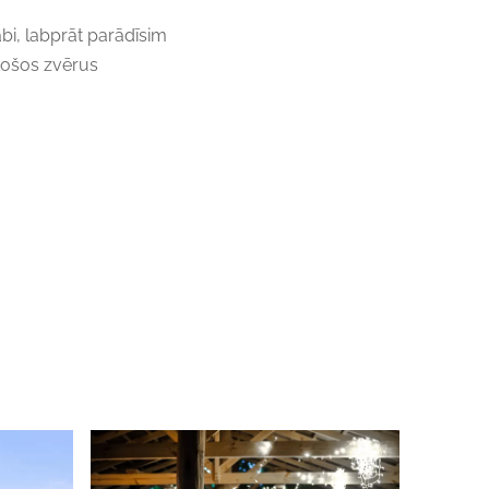
abi, labprāt parādīsim
ošos zvērus