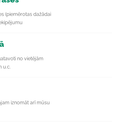
s (piemērotas dažādai
, ekipējumu
ā
gatavoti no vietējām
 u.c.
ājam iznomāt arī mūsu