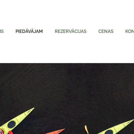
MS
PIEDĀVĀJAM
REZERVĀCIJAS
CENAS
KON