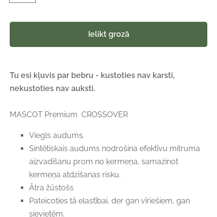
Ielikt grozā
Tu esi kļuvis par bebru - kustoties nav karsti,
nekustoties nav auksti.
MASCOT Premium CROSSOVER
Viegls audums.
Sintētiskais audums nodrošina efektīvu mitruma
aizvadīšanu prom no ķermeņa, samazinot
ķermeņa atdzišanas risku.
Ātra žūstošs
Pateicoties tā elastībai, der gan vīriešiem, gan
sievietēm.