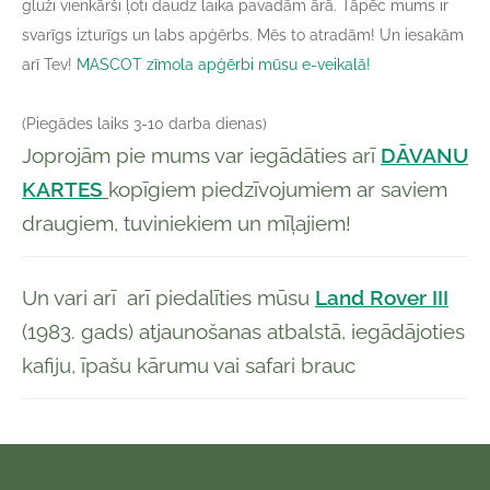
gluži vienkārši ļoti daudz laika pavadām ārā. Tāpēc mums ir
svarīgs izturīgs un labs apģērbs. Mēs to atradām! Un iesakām
arī Tev!
MASCOT zīmola apģērbi mūsu e-veikalā!
(Piegādes laiks 3-10 darba dienas)
Joprojām pie mums var iegādāties arī
DĀVANU
KARTES
kopīgiem piedzīvojumiem ar saviem
draugiem, tuviniekiem un mīļajiem!
Un vari arī arī piedalīties mūsu
Land Rover III
(1983. gads) atjaunošanas atbalstā, iegādājoties
kafiju, īpašu kārumu vai safari brauc