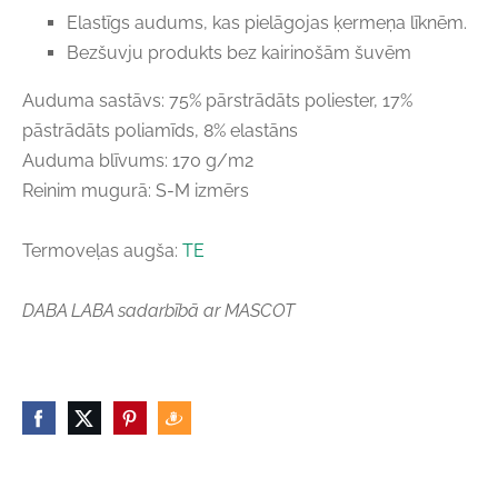
Elastīgs audums, kas pielāgojas ķermeņa līknēm.
Bezšuvju produkts bez kairinošām šuvēm
Auduma sastāvs: 75% pārstrādāts poliester, 17%
pāstrādāts poliamīds, 8% elastāns
Auduma blīvums: 170 g/m2
Reinim mugurā: S-M izmērs
Termoveļas augša:
TE
DABA LABA sadarbībā ar MASCOT