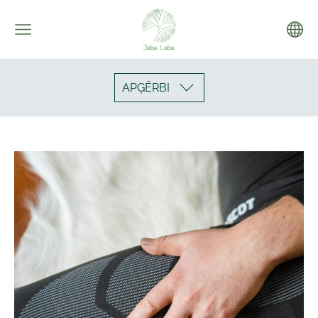
APĢĒRBI