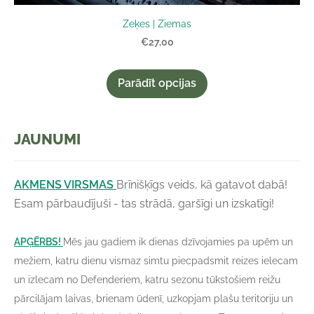
Zeķes | Ziemas
€27,00
Parādīt opcijas
JAUNUMI
AKMENS VIRSMAS
Brīnišķīgs veids, kā gatavot dabā!
Esam pārbaudījuši - tas strādā, garšīgi un izskatīgi!
APĢĒRBS!
Mēs jau gadiem ik dienas dzīvojamies pa upēm un
mežiem, katru dienu vismaz simtu piecpadsmit reizes ielecam
un izlecam no Defenderiem, katru sezonu tūkstošiem reižu
pārcilājam laivas, brienam ūdenī, uzkopjam plašu teritoriju un