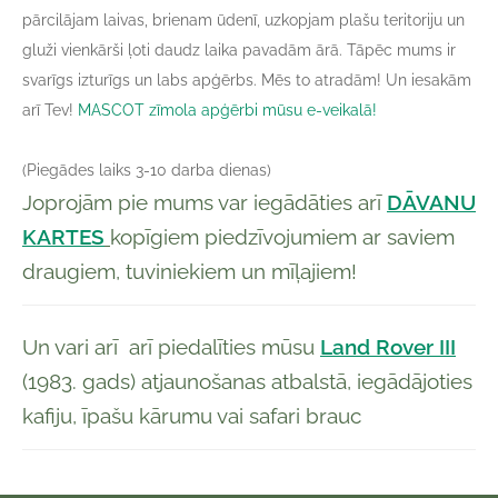
pārcilājam laivas, brienam ūdenī, uzkopjam plašu teritoriju un
gluži vienkārši ļoti daudz laika pavadām ārā. Tāpēc mums ir
svarīgs izturīgs un labs apģērbs. Mēs to atradām! Un iesakām
arī Tev!
MASCOT zīmola apģērbi mūsu e-veikalā!
(Piegādes laiks 3-10 darba dienas)
Joprojām pie mums var iegādāties arī
DĀVANU
KARTES
kopīgiem piedzīvojumiem ar saviem
draugiem, tuviniekiem un mīļajiem!
Un vari arī arī piedalīties mūsu
Land Rover III
(1983. gads) atjaunošanas atbalstā, iegādājoties
kafiju, īpašu kārumu vai safari brauc