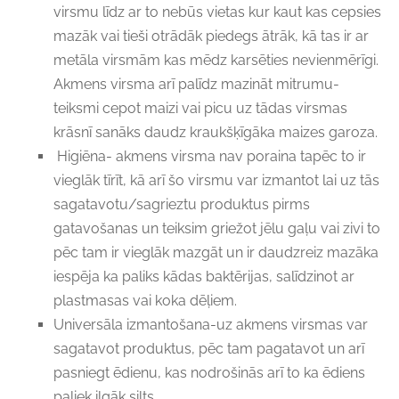
virsmu līdz ar to nebūs vietas kur kaut kas cepsies
mazāk vai tieši otrādāk piedegs ātrāk, kā tas ir ar
metāla virsmām kas mēdz karsēties nevienmērīgi.
Akmens virsma arī palīdz mazināt mitrumu-
teiksmi cepot maizi vai picu uz tādas virsmas
krāsnī sanāks daudz kraukšķīgāka maizes garoza.
Higiēna- akmens virsma nav poraina tapēc to ir
vieglāk tīrīt, kā arī šo virsmu var izmantot lai uz tās
sagatavotu/sagrieztu produktus pirms
gatavošanas un teiksim griežot jēlu gaļu vai zivi to
pēc tam ir vieglāk mazgāt un ir daudzreiz mazāka
iespēja ka paliks kādas baktērijas, salīdzinot ar
plastmasas vai koka dēļiem.
Universāla izmantošana-uz akmens virsmas var
sagatavot produktus, pēc tam pagatavot un arī
pasniegt ēdienu, kas nodrošinās arī to ka ēdiens
paliek ilgāk silts.