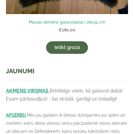
Mazais akmens gatavošanai | 26x34 cm
€180,00
Ielikt grozā
JAUNUMI
AKMENS VIRSMAS
Brīnišķīgs veids, kā gatavot dabā!
Esam pārbaudījuši - tas strādā, garšīgi un izskatīgi!
APĢĒRBS!
Mēs jau gadiem ik dienas dzīvojamies pa upēm un
mežiem, katru dienu vismaz simtu piecpadsmit reizes ielecam
un izlecam no Defenderiem, katru sezonu tūkstošiem reižu