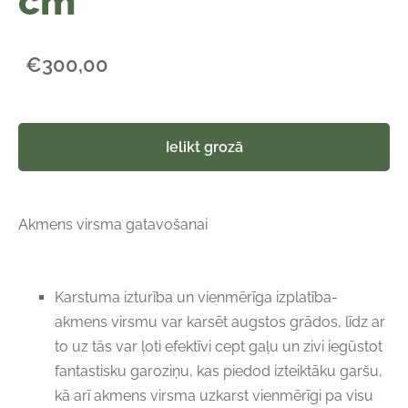
cm
€300,00
Ielikt grozā
Akmens virsma gatavošanai
Karstuma izturība un vienmērīga izplatība-
akmens virsmu var karsēt augstos grādos, līdz ar
to uz tās var ļoti efektīvi cept gaļu un zivi iegūstot
fantastisku garoziņu, kas piedod izteiktāku garšu,
kā arī akmens virsma uzkarst vienmērīgi pa visu