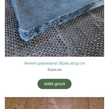
Akmens gatavošanai | Bļoda 26x34 cm
€200,00
Ielikt grozā