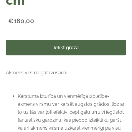
cm
€180,00
Ielikt grozā
Akmens virsma gatavošanai
Karstuma izturība un vienmērīga izplatība-
akmens virsmu var karsēt augstos grādos, līdz ar
to uz tās var ļoti efektīvi cept gaļu un zivi iegūstot
fantastisku garoziņu, kas piedod izteiktāku garšu,
kā arī akmens virsma uzkarst vienmērīgi pa visu