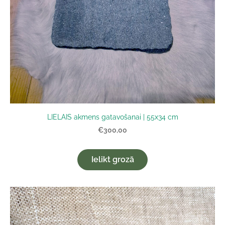
LIELAIS akmens gatavošanai | 55x34 cm
€300,00
Ielikt grozā