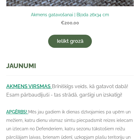
Akmens gatavošanai | Bļoda 26x34 cm
€200,00
Ielikt grozā
JAUNUMI
AKMENS VIRSMAS
Brīnišķīgs veids, kā gatavot dabā!
Esam pārbaudījuši - tas strādā, garšīgi un izskatīgi!
APĢĒRBS!
Mēs jau gadiem ik dienas dzīvojamies pa upēm un
mežiem, katru dienu vismaz simtu piecpadsmit reizes ielecam
un izlecam no Defenderiem, katru sezonu tūkstošiem reižu
pārcilājam laivas, brienam ūdenī, uzkopjam plašu teritoriju un