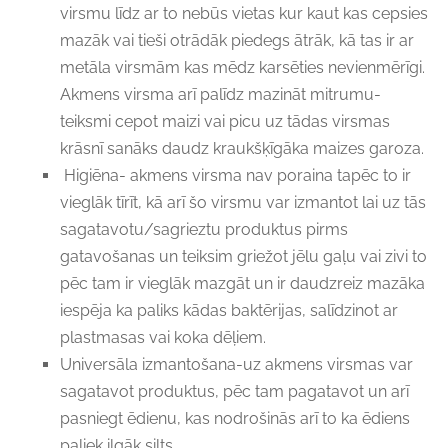
virsmu līdz ar to nebūs vietas kur kaut kas cepsies
mazāk vai tieši otrādāk piedegs ātrāk, kā tas ir ar
metāla virsmām kas mēdz karsēties nevienmērīgi.
Akmens virsma arī palīdz mazināt mitrumu-
teiksmi cepot maizi vai picu uz tādas virsmas
krāsnī sanāks daudz kraukšķīgāka maizes garoza.
Higiēna- akmens virsma nav poraina tapēc to ir
vieglāk tīrīt, kā arī šo virsmu var izmantot lai uz tās
sagatavotu/sagrieztu produktus pirms
gatavošanas un teiksim griežot jēlu gaļu vai zivi to
pēc tam ir vieglāk mazgāt un ir daudzreiz mazāka
iespēja ka paliks kādas baktērijas, salīdzinot ar
plastmasas vai koka dēļiem.
Universāla izmantošana-uz akmens virsmas var
sagatavot produktus, pēc tam pagatavot un arī
pasniegt ēdienu, kas nodrošinās arī to ka ēdiens
paliek ilgāk silts.