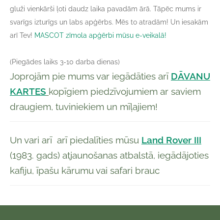
gluži vienkārši ļoti daudz laika pavadām ārā. Tāpēc mums ir
svarīgs izturīgs un labs apģērbs. Mēs to atradām! Un iesakām
arī Tev!
MASCOT zīmola apģērbi mūsu e-veikalā!
(Piegādes laiks 3-10 darba dienas)
Joprojām pie mums var iegādāties arī
DĀVANU
KARTES
kopīgiem piedzīvojumiem ar saviem
draugiem, tuviniekiem un mīļajiem!
Un vari arī arī piedalīties mūsu
Land Rover III
(1983. gads) atjaunošanas atbalstā, iegādājoties
kafiju, īpašu kārumu vai safari brauc