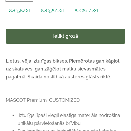
82C56/XL
82C58/2XL
82C60/2XL
Ielikt grozā
Lietus, vēja izturīgas bikses. Piemērotas gan kāpjot
uz skatuves, gan zāģējot malku sievasmātes
pagalmā. Skaida noslīd kā austeres glāsts rīklē.
MASCOT Premium CUSTOMIZED
Izturīgs, īpaši viegli elastīgs materiāls nodrošina
unikālu pārvietošanās brīvību.