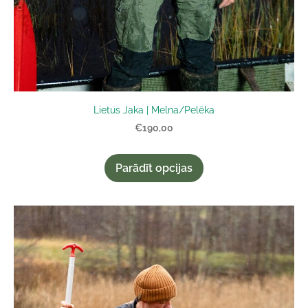
Lietus Jaka | Melna/Pelēka
€190,00
Parādīt opcijas