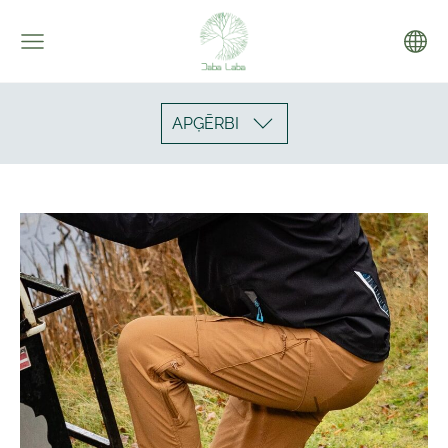
APĢĒRBI