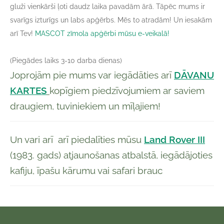
gluži vienkārši ļoti daudz laika pavadām ārā. Tāpēc mums ir
svarīgs izturīgs un labs apģērbs. Mēs to atradām! Un iesakām
arī Tev!
MASCOT zīmola apģērbi mūsu e-veikalā!
(Piegādes laiks 3-10 darba dienas)
Joprojām pie mums var iegādāties arī
DĀVANU
KARTES
kopīgiem piedzīvojumiem ar saviem
draugiem, tuviniekiem un mīļajiem!
Un vari arī arī piedalīties mūsu
Land Rover III
(1983. gads) atjaunošanas atbalstā, iegādājoties
kafiju, īpašu kārumu vai safari brauc