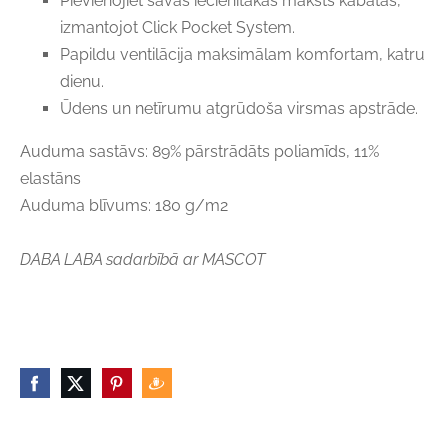
Pievienojiet savas iecienītākās maksts kabatas,
izmantojot Click Pocket System.
Papildu ventilācija maksimālam komfortam, katru
dienu.
Ūdens un netīrumu atgrūdoša virsmas apstrāde.
Auduma sastāvs: 89% pārstrādāts poliamīds, 11%
elastāns
Auduma blīvums: 180 g/m2
DABA LABA sadarbībā ar MASCOT