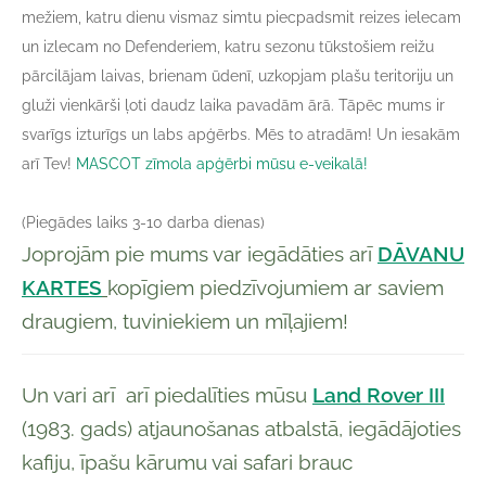
mežiem, katru dienu vismaz simtu piecpadsmit reizes ielecam
un izlecam no Defenderiem, katru sezonu tūkstošiem reižu
pārcilājam laivas, brienam ūdenī, uzkopjam plašu teritoriju un
gluži vienkārši ļoti daudz laika pavadām ārā. Tāpēc mums ir
svarīgs izturīgs un labs apģērbs. Mēs to atradām! Un iesakām
arī Tev!
MASCOT zīmola apģērbi mūsu e-veikalā!
(Piegādes laiks 3-10 darba dienas)
Joprojām pie mums var iegādāties arī
DĀVANU
KARTES
kopīgiem piedzīvojumiem ar saviem
draugiem, tuviniekiem un mīļajiem!
Un vari arī arī piedalīties mūsu
Land Rover III
(1983. gads) atjaunošanas atbalstā, iegādājoties
kafiju, īpašu kārumu vai safari brauc