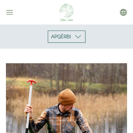
APĢĒRBI