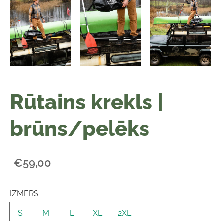
Rūtains krekls |
brūns/pelēks
€59,00
IZMĒRS
S
M
L
XL
2XL