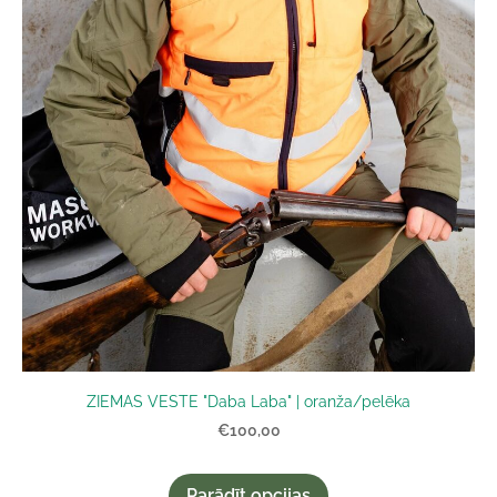
ZIEMAS VESTE "Daba Laba" | oranža/pelēka
€100,00
Parādīt opcijas