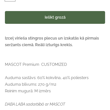
Ielikt grozā
Izceļ vīrieša stingros plecus un izskatās kā pirmais
seržants ciemā. Reāli izturīgs krekls.
MASCOT Premium CUSTOMIZED
Auduma sastāvs: 60% kokvilna, 40% poliesters
Auduma blīvums: 270 g/m2
Reinim mugurā: M izmērs
DABA LABA sadarbībā ar MASCOT