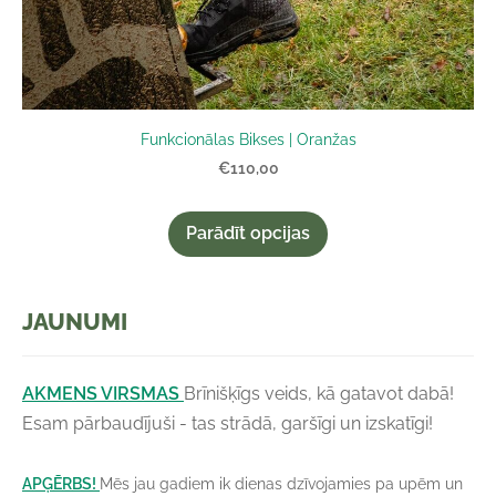
Funkcionālas Bikses | Oranžas
€110,00
Parādīt opcijas
JAUNUMI
AKMENS VIRSMAS
Brīnišķīgs veids, kā gatavot dabā!
Esam pārbaudījuši - tas strādā, garšīgi un izskatīgi!
APĢĒRBS!
Mēs jau gadiem ik dienas dzīvojamies pa upēm un